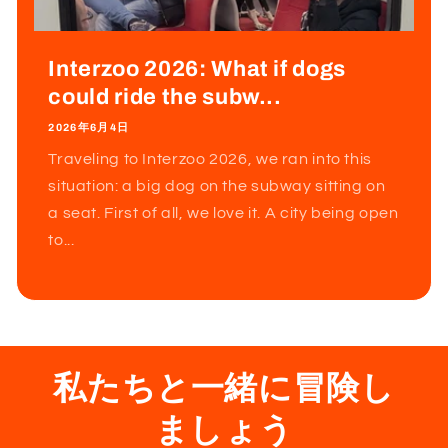
Interzoo 2026: What if dogs
could ride the subw...
2026年6月4日
Traveling to Interzoo 2026, we ran into this
situation: a big dog on the subway sitting on
a seat. First of all, we love it. A city being open
to...
私たちと一緒に冒険し
ましょう